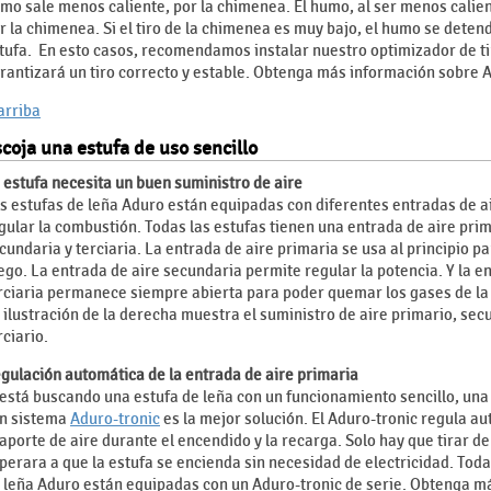
mo sale menos caliente, por la chimenea. El humo, al ser menos calien
r la chimenea. Si el tiro de la chimenea es muy bajo, el humo se detend
tufa. En esto casos, recomendamos instalar nuestro optimizador de t
rantizará un tiro correcto y estable. Obtenga más información sobre
 arriba
coja una estufa de uso sencillo
 estufa necesita un buen suministro de aire
s estufas de leña Aduro están equipadas con diferentes entradas de a
gular la combustión. Todas las estufas tienen una entrada de aire prim
cundaria y terciaria. La entrada de aire primaria se usa al principio p
ego. La entrada de aire secundaria permite regular la potencia. Y la e
rciaria permanece siempre abierta para poder quemar los gases de la
 ilustración de la derecha muestra el suministro de aire primario, sec
rciario.
gulación automática de la entrada de aire primaria
 está buscando una estufa de leña con un funcionamiento sencillo, una
n sistema
Aduro-tronic
es la mejor solución. El Aduro-tronic regula 
 aporte de aire durante el encendido y la recarga. Solo hay que tirar d
perara a que la estufa se encienda sin necesidad de electricidad. Toda
 leña Aduro están equipadas con un Aduro-tronic de serie. Obtenga m