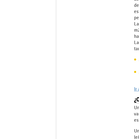
de
es
pe
La
m2
ha
La
ta
Ir
¿C
Un
va
es
Un
le