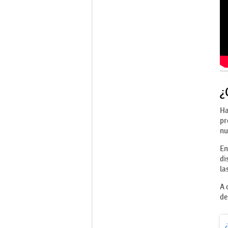
¿
Ha
pr
nu
En
di
la
A 
de