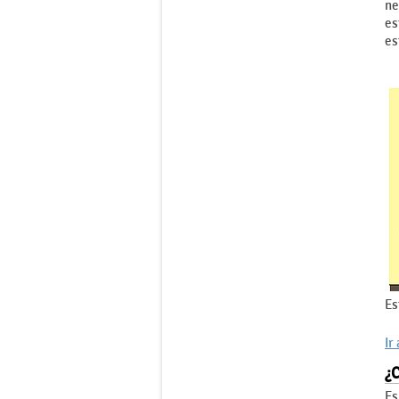
ne
es
es
Es
Ir
¿
Es