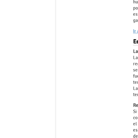
hu
po
es
ga
Ir
Es
La
La
re
se
fu
te
La
te
Re
Si
co
el
es
de