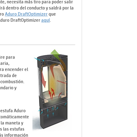
te, necesita más tiro para poder salir
rá dentro del conducto y saldrá por la
iro
Aduro DraftOptimizer
que
 Aduro DraftOptimizer
aquí
.
ire para
aria,
ara encender el
ntrada de
 combustión.
undario y
 estufa Aduro
automáticamente
e la maneta y
s las estufas
ás información