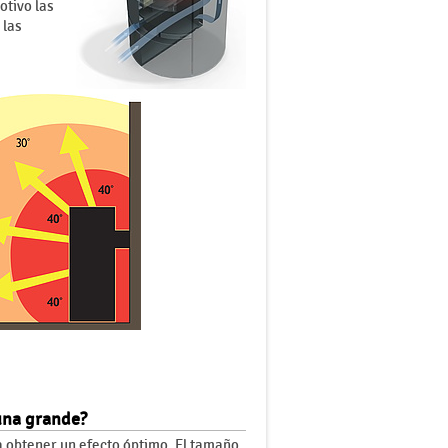
otivo las
 las
una grande?
a obtener un efecto óptimo. El tamaño