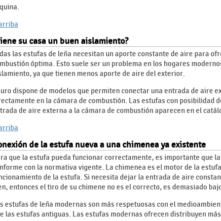
quina.
 arriba
iene su casa un buen aislamiento?
das las estufas de leña necesitan un aporte constante de aire para of
mbustión óptima. Esto suele ser un problema en los hogares moderno
slamiento, ya que tienen menos aporte de aire del exterior.
uro dispone de modelos que permiten conectar una entrada de aire e
rectamente en la cámara de combustión. Las estufas con posibilidad 
trada de aire externa a la cámara de combustión aparecen en el catálo
 arriba
nexión de la estufa nueva a una chimenea ya existente
ra que la estufa pueda funcionar correctamente, es importante que l
nforme con la normativa vigente. La chimenea es el motor de la estufa 
ncionamiento de la estufa. Si necesita dejar la entrada de aire const
en, entonces el tiro de su chimene no es el correcto, es demasiado baj
s estufas de leña modernas son más respetuosas con el medioambiente
e las estufas antiguas. Las estufas modernas ofrecen distribuyen más c