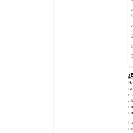
¿
¿E
Ha
ra
es
al
un
un
La
ma