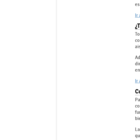
es
Ir
¿T
To
co
ai
Ad
di
en
Ir
Co
Pa
co
fu
bi
La
qu