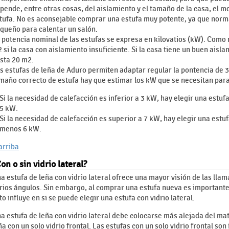
pende, entre otras cosas, del aislamiento y el tamaño de la casa, el mo
tufa. No es aconsejable comprar una estufa muy potente, ya que norm
queño para calentar un salón.
 potencia nominal de las estufas se expresa en kilovatios (kW). Como
 si la casa con aislamiento insuficiente. Si la casa tiene un buen aisl
sta 20 m2.
s estufas de leña de Aduro permiten adaptar regular la pontencia de 3-
maño correcto de estufa hay que estimar los kW que se necesitan para
Si la necesidad de calefacción es inferior a 3 kW, hay elegir una est
5 kW.
Si la necesidad de calefacción es superior a 7 kW, hay elegir una estu
menos 6 kW.
 arriba
on o sin vidrio lateral?
a estufa de leña con vidrio lateral ofrece una mayor visión de las lla
rios ángulos. Sin embargo, al comprar una estufa nueva es importante
to influye en si se puede elegir una estufa con vidrio lateral.
a estufa de leña con vidrio lateral debe colocarse más alejada del ma
ña con un solo vidrio frontal. Las estufas con un solo vidrio frontal so