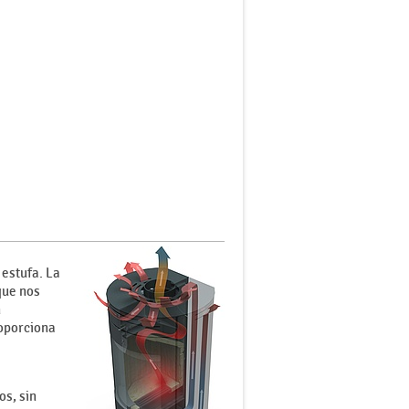
s
 estufa. La
que nos
n
roporciona
s, sin